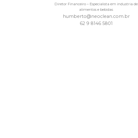
Diretor Financeiro – Especialista em industria de
alimentos e bebidas
humberto@neoclean.com.br
62 9 8146 5801