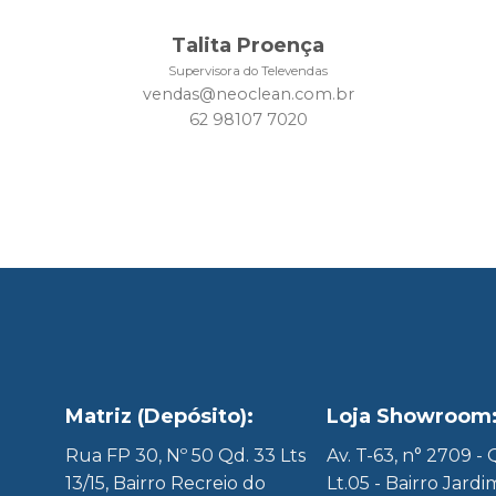
Talita Proença
Supervisora do Televendas
vendas@neoclean.com.br
62 98107 7020
Matriz (Depósito):
Loja Showroom
8
Rua FP 30, Nº 50 Qd. 33 Lts
Av. T-63, n° 2709 -
13/15, Bairro Recreio do
Lt.05 - Bairro Jardi