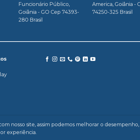
Funcionário Público,
America, Goiânia - 
Goiânia - GO Cep 74393-
74250-325 Brasil
280 Brasil
tos
lay
MERCADOS
PRODUTOS
FALE CONOSCO
POLÍTICA DE PRIV
e com nosso site, assim podemos melhorar o desempenho,
r experiência.