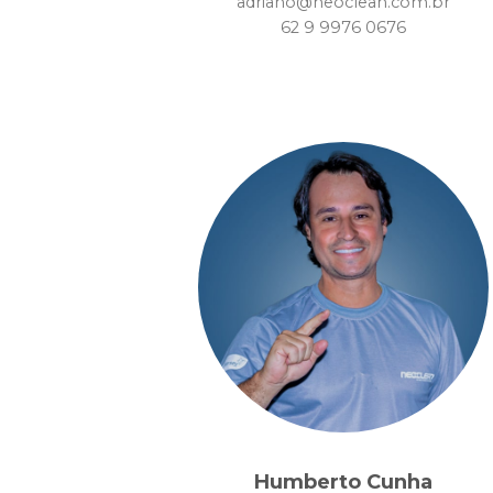
adriano@neoclean.com.br
62 9 9976 0676
Humberto Cunha