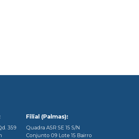
:
Filial (Palmas):
 Qd. 359
Quadra ASR SE 15 S/N
m
Conjunto 09 Lote 15 Bairro