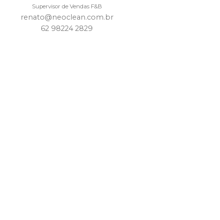
Supervisor de Vendas F&B
renato@neoclean.com.br
62 98224 2829