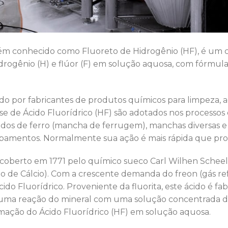
bém conhecido como Fluoreto de Hidrogênio (HF), é um 
rogênio (H) e flúor (F) em solução aquosa, com fórmula 
o por fabricantes de produtos químicos para limpeza, 
se de Ácido Fluorídrico (HF) são adotados nos processos
idos de ferro (mancha de ferrugem), manchas diversas 
uipamentos. Normalmente sua ação é mais rápida que pro
scoberto em 1771 pelo químico sueco Carl Wilhen Scheele
o de Cálcio). Com a crescente demanda do freon (gás re
do Fluorídrico. Proveniente da fluorita, este ácido é fa
uma reação do mineral com uma solução concentrada de 
ação do Ácido Fluorídrico (HF) em solução aquosa.