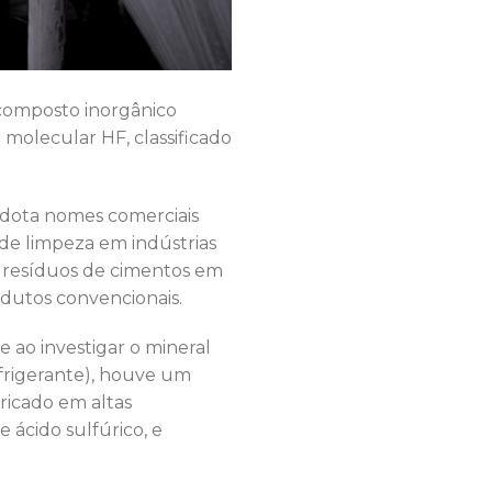
composto inorgânico
molecular HF, classificado
adota nomes comerciais
 de limpeza em indústrias
e resíduos de cimentos em
dutos convencionais.
 ao investigar o mineral
frigerante), houve um
bricado em altas
ácido sulfúrico, e