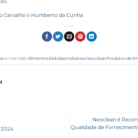
ais.
io Carvalho
e
Humberto da Cunha
as
e marcado
Alimentos
,
Bebidas
,
Indústrias
,
Neoclean
,
Produtos de li
N
Neoclean é Recon
Qualidade de Fornecimento
e 2024