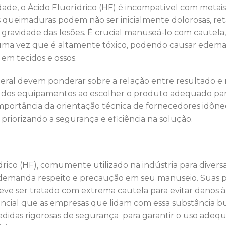
idade, o Ácido Fluorídrico (HF) é incompatível com metais,
as queimaduras podem não ser inicialmente dolorosas, r
ravidade das lesões. É crucial manuseá-lo com cautela,
, uma vez que é altamente tóxico, podendo causar edem
em tecidos e ossos.
eral devem ponderar sobre a relação entre resultado e r
de dos equipamentos ao escolher o produto adequado pa
a importância da orientação técnica de fornecedores idô
 priorizando a segurança e eficiência na solução.
drico (HF), comumente utilizado na indústria para divers
demanda respeito e precaução em seu manuseio. Suas pr
ve ser tratado com extrema cautela para evitar danos à
encial que as empresas que lidam com essa substância 
didas rigorosas de segurança para garantir o uso adequ