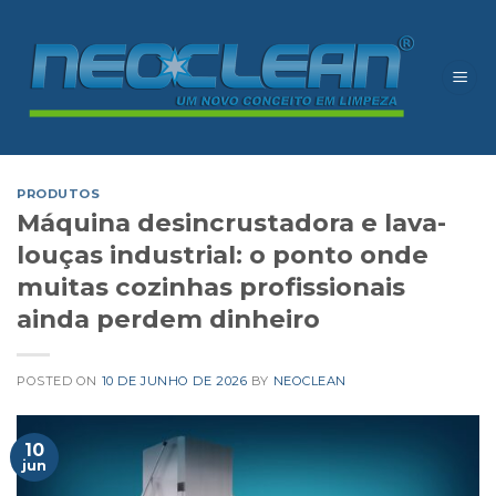
Skip
to
content
PRODUTOS
Máquina desincrustadora e lava-
louças industrial: o ponto onde
muitas cozinhas profissionais
ainda perdem dinheiro
POSTED ON
10 DE JUNHO DE 2026
BY
NEOCLEAN
10
jun