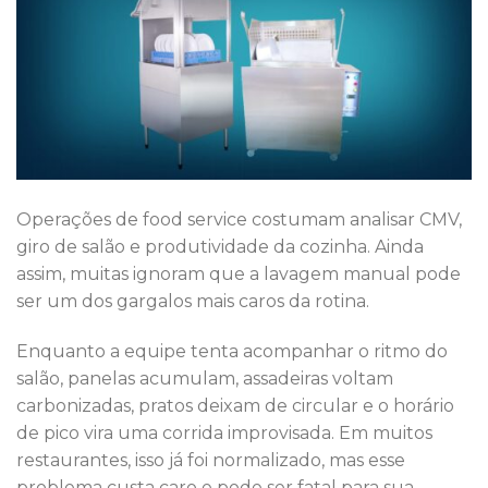
Operações de food service costumam analisar CMV,
giro de salão e produtividade da cozinha. Ainda
assim, muitas ignoram que a lavagem manual pode
ser um dos gargalos mais caros da rotina.
Enquanto a equipe tenta acompanhar o ritmo do
salão, panelas acumulam, assadeiras voltam
carbonizadas, pratos deixam de circular e o horário
de pico vira uma corrida improvisada. Em muitos
restaurantes, isso já foi normalizado, mas esse
problema custa caro e pode ser fatal para sua