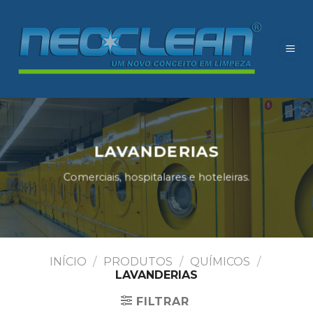
Skip
to
content
LAVANDERIAS
Comerciais, hospitalares e hoteleiras.
INÍCIO
/
PRODUTOS
/
QUÍMICOS
/
LAVANDERIAS
FILTRAR