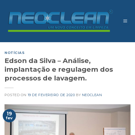
Skip
to
content
NOTÍCIAS
Edson da Silva – Análise,
implantação e regulagem dos
processos de lavagem.
POSTED ON
19 DE FEVEREIRO DE 2020
BY
NEOCLEAN
19
fev