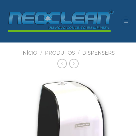
Skip
to
content
INÍCIO
/
PRODUTOS
/
DISPENSERS