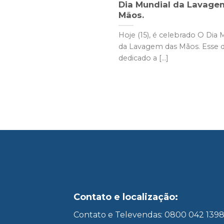
Dia Mundial da Lavage
Mãos.
Hoje (15), é celebrado O Dia 
da Lavagem das Mãos. Esse d
dedicado a [...]
Contato e localização:
Contato e Televendas: 0800 042 139