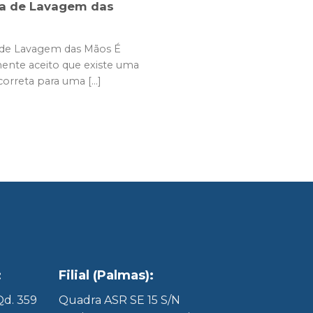
ca de Lavagem das
 de Lavagem das Mãos É
nte aceito que existe uma
correta para uma [...]
:
Filial (Palmas):
 Qd. 359
Quadra ASR SE 15 S/N