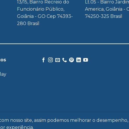
13/15, Bairro Recreio do
Lt.05 - Bairro Jardi
Funcionário Público,
America, Goiânia - 
Goiânia - GO Cep 74393-
74250-325 Brasil
280 Brasil
tos
lay
MERCADOS
PRODUTOS
FALE CONOSCO
POLÍTICA DE PRIV
e com nosso site, assim podemos melhorar o desempenho,
r experiência.