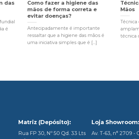
m das
Como fazer a higiene das
Técni
mãos de forma correta e
Mãos
evitar doenças?
Mundial
Técnica
Antecipadamente é importante
ia é
amplame
ressaltar que a higiene das mãos é
técnica 
uma iniciativa simples que é [...]
Matriz (Depósito):
Loja Showroom
8
Rua FP 30, Nº 50 Qd. 33 Lts
Av. T-63, n° 2709 -