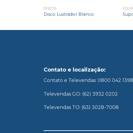
IS
DISCOS
EQUI
 L
Disco Lustrador Branco
Supo
Contato e localização:
Contato e Televendas: 0800 042 139
Televendas GO: (62) 3932 0202
Televendas TO: (63) 3028-7008