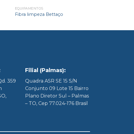
EQUIPAMENTOS
Fibra limpeza Bettaço
:
Filial (Palmas):
 Qd. 359
Quadra ASR SE 15 S/N
m
Conjunto 09 Lote 15 Bairro
GO,
Plano Diretor Sul – Palmas
– TO, Cep 77.024-176 Brasil