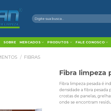
Pesquisar
por:
SOBRE
MERCADOS
PRODUTOS
FALE CONOSCO
MENTOS
/
FIBRAS
Fibra limpeza
Fibra limpeza pesada é ind
densidade a fibra pesada 
crostas de panelas, grelha
onde se encontram resíduo