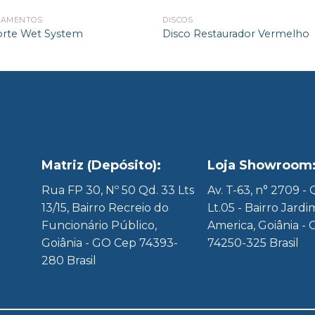
PAMENTOS
DISCOS
rte Wet System
Disco Restaurador Vermelho
Matriz (Depósito):
Loja Showroom
8
Rua FP 30, Nº 50 Qd. 33 Lts
Av. T-63, n° 2709 -
13/15, Bairro Recreio do
Lt.05 - Bairro Jardi
Funcionário Público,
America, Goiânia - 
Goiânia - GO Cep 74393-
74250-325 Brasil
280 Brasil