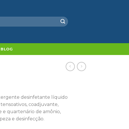
BLOG
rgente desinfetante líquido
ensoativos, coadjuvante,
e e quartenário de amônio,
eza e desinfecção.