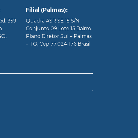
:
Filial (Palmas):
 Qd. 359
Quadra ASR SE 15 S/N
m
Conjunto 09 Lote 15 Bairro
GO,
Plano Diretor Sul – Palmas
– TO, Cep 77.024-176 Brasil