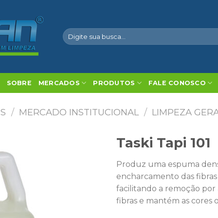
Pesquisar
por:
SOBRE
MERCADOS
PRODUTOS
FALE CONOSCO
OS
/
MERCADO INSTITUCIONAL
/
LIMPEZA GER
Taski Tapi 101
Produz uma espuma densa 
encharcamento das fibras
facilitando a remoção por 
fibras e mantém as cores or